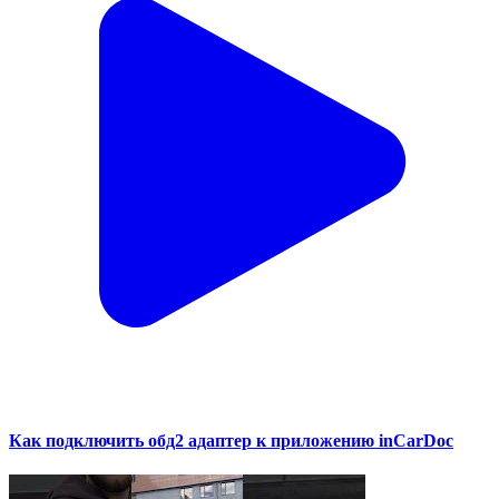
Как подключить обд2 адаптер к приложению inCarDoc