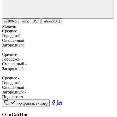
л/100км
м/гал.(US)
м/гал.(UK)
Модель
Среднее
Городской
Смешанный
Загородный
-
Среднее
-
Городской
-
Смешанный
-
Загородный
-
-
Среднее
-
Городской
-
Смешанный
-
Загородный
-
Поделиться
Копировать ссылку
О inCarDoc