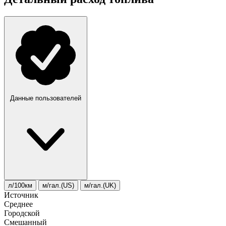
Данные пользователей
л/100км
м/гал.(US)
м/гал.(UK)
Источник
Среднее
Городской
Смешанный