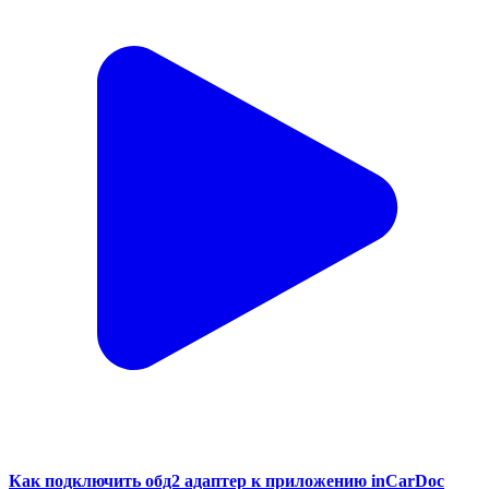
Как подключить обд2 адаптер к приложению inCarDoc