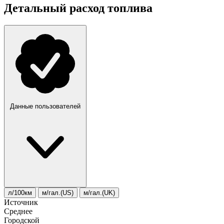
Детальный расход топлива
Данные пользователей
л/100км
м/гал.(US)
м/гал.(UK)
Источник
Среднее
Городской