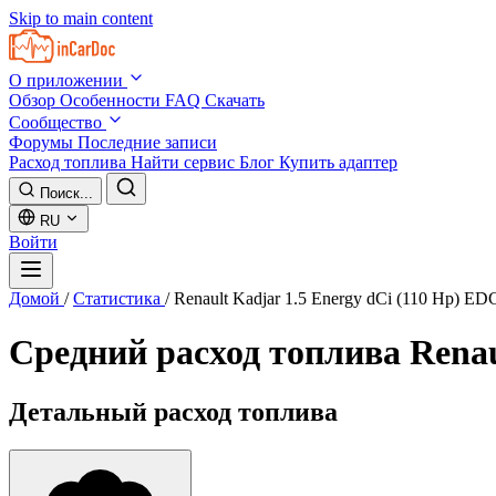
Skip to main content
О приложении
Обзор
Особенности
FAQ
Скачать
Сообщество
Форумы
Последние записи
Расход топлива
Найти сервис
Блог
Купить адаптер
Поиск...
RU
Войти
Домой
/
Статистика
/
Renault Kadjar 1.5 Energy dCi (110 Hp) ED
Средний расход топлива
Renau
Детальный расход топлива