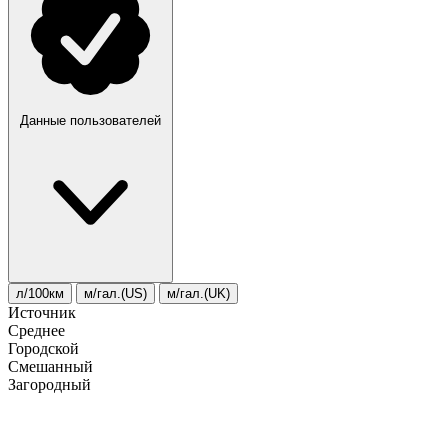
Данные пользователей
л/100км
м/гал.(US)
м/гал.(UK)
Источник
Среднее
Городской
Смешанный
Загородный