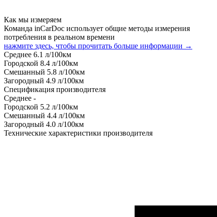
Как мы измеряем
Команда inCarDoc использует общие методы измерения
потребления в реальном времени
нажмите здесь, чтобы прочитать больше информации →
Среднее
6.1
л/100км
Городской
8.4
л/100км
Смешанный
5.8
л/100км
Загородный
4.9
л/100км
Спецификация производителя
Среднее
-
Городской
5.2
л/100км
Смешанный
4.4
л/100км
Загородный
4.0
л/100км
Технические характеристики производителя