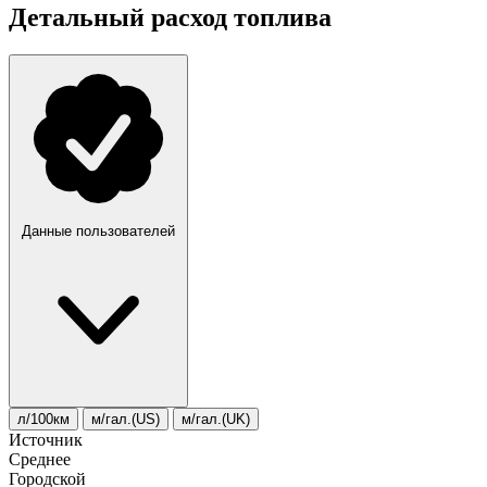
Детальный расход топлива
Данные пользователей
л/100км
м/гал.(US)
м/гал.(UK)
Источник
Среднее
Городской