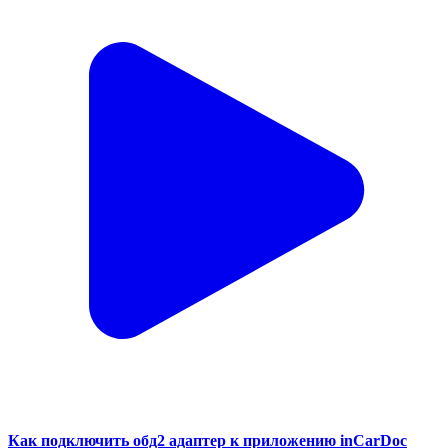
Как подключить обд2 адаптер к приложению inCarDoc