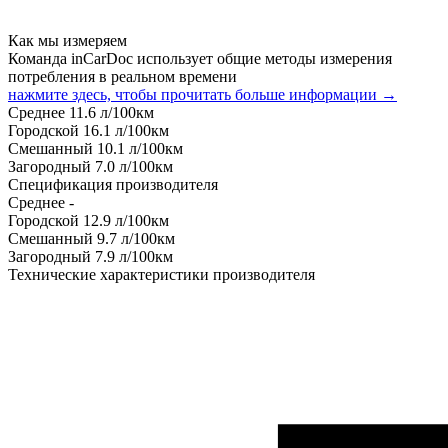
Как мы измеряем
Команда inCarDoc использует общие методы измерения
потребления в реальном времени
нажмите здесь, чтобы прочитать больше информации →
Среднее
11.6
л/100км
Городской
16.1
л/100км
Смешанный
10.1
л/100км
Загородный
7.0
л/100км
Спецификация производителя
Среднее
-
Городской
12.9
л/100км
Смешанный
9.7
л/100км
Загородный
7.9
л/100км
Технические характеристики производителя