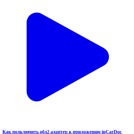
Как подключить обд2 адаптер к приложению inCarDoc