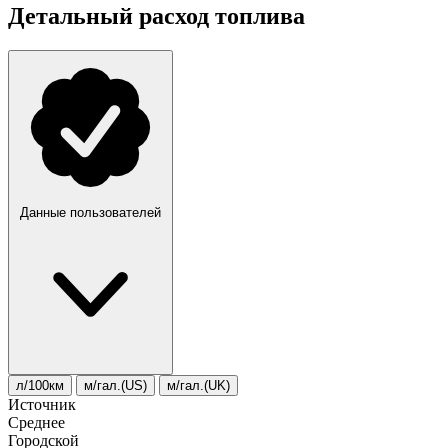
Детальный расход топлива
Данные пользователей
л/100км
м/гал.(US)
м/гал.(UK)
Источник
Среднее
Городской