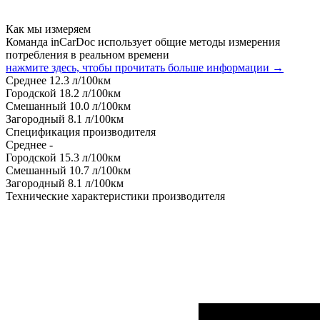
Как мы измеряем
Команда inCarDoc использует общие методы измерения
потребления в реальном времени
нажмите здесь, чтобы прочитать больше информации →
Среднее
12.3
л/100км
Городской
18.2
л/100км
Смешанный
10.0
л/100км
Загородный
8.1
л/100км
Спецификация производителя
Среднее
-
Городской
15.3
л/100км
Смешанный
10.7
л/100км
Загородный
8.1
л/100км
Технические характеристики производителя