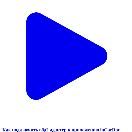
Как подключить обд2 адаптер к приложению inCarDoc