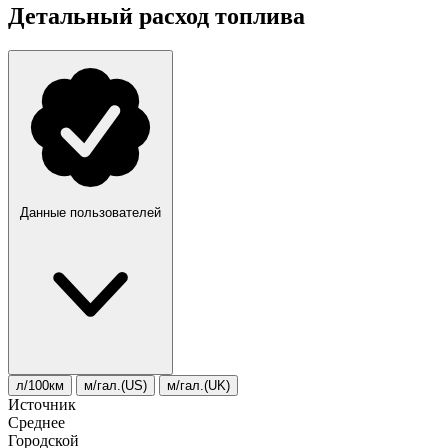
Детальный расход топлива
Данные пользователей
л/100км
м/гал.(US)
м/гал.(UK)
Источник
Среднее
Городской