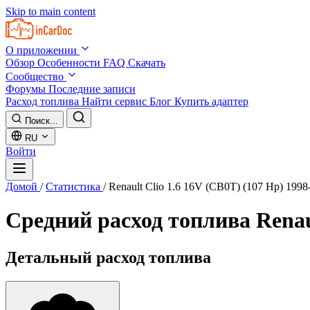
Skip to main content
О приложении
Обзор
Особенности
FAQ
Скачать
Сообщество
Форумы
Последние записи
Расход топлива
Найти сервис
Блог
Купить адаптер
Поиск...
RU
Войти
Домой
/
Статистика
/
Renault Clio 1.6 16V (CB0T) (107 Hp) 1998
Средний расход топлива
Renau
Детальный расход топлива