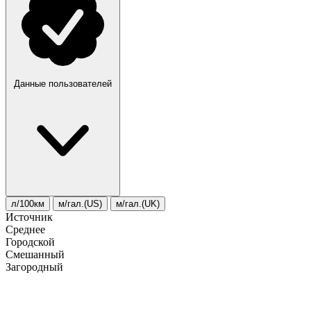
Данные пользователей
л/100км
м/гал.(US)
м/гал.(UK)
Источник
Среднее
Городской
Смешанный
Загородный