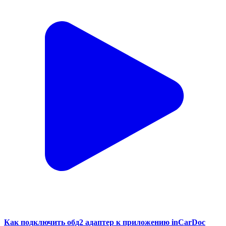
Как подключить обд2 адаптер к приложению inCarDoc