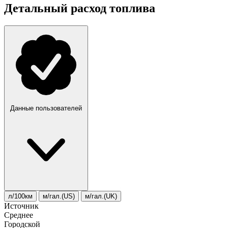
Детальный расход топлива
Данные пользователей
л/100км
м/гал.(US)
м/гал.(UK)
Источник
Среднее
Городской