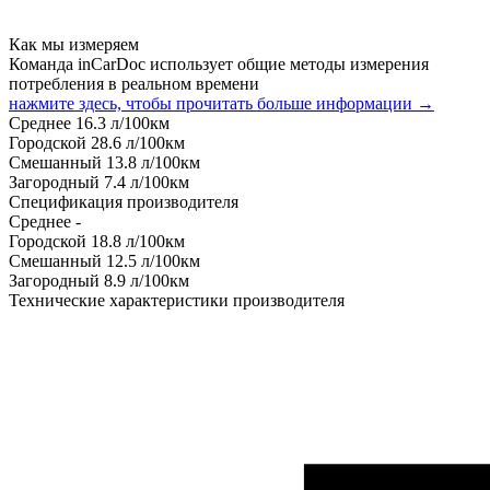
Как мы измеряем
Команда inCarDoc использует общие методы измерения
потребления в реальном времени
нажмите здесь, чтобы прочитать больше информации →
Среднее
16.3
л/100км
Городской
28.6
л/100км
Смешанный
13.8
л/100км
Загородный
7.4
л/100км
Спецификация производителя
Среднее
-
Городской
18.8
л/100км
Смешанный
12.5
л/100км
Загородный
8.9
л/100км
Технические характеристики производителя