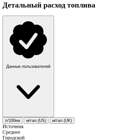
Детальный расход топлива
Данные пользователей
л/100км
м/гал.(US)
м/гал.(UK)
Источник
Среднее
Городской