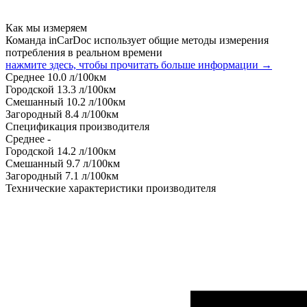
Как мы измеряем
Команда inCarDoc использует общие методы измерения
потребления в реальном времени
нажмите здесь, чтобы прочитать больше информации →
Среднее
10.0
л/100км
Городской
13.3
л/100км
Смешанный
10.2
л/100км
Загородный
8.4
л/100км
Спецификация производителя
Среднее
-
Городской
14.2
л/100км
Смешанный
9.7
л/100км
Загородный
7.1
л/100км
Технические характеристики производителя