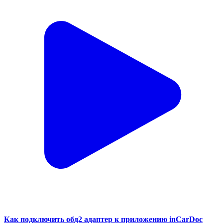
Как подключить обд2 адаптер к приложению inCarDoc