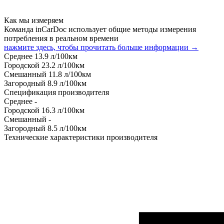
Как мы измеряем
Команда inCarDoc использует общие методы измерения
потребления в реальном времени
нажмите здесь, чтобы прочитать больше информации →
Среднее
13.9
л/100км
Городской
23.2
л/100км
Смешанный
11.8
л/100км
Загородный
8.9
л/100км
Спецификация производителя
Среднее
-
Городской
16.3
л/100км
Смешанный
-
Загородный
8.5
л/100км
Технические характеристики производителя