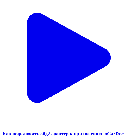
Как подключить обд2 адаптер к приложению inCarDoc