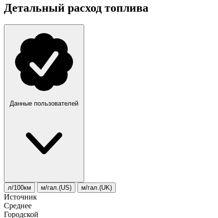
Детальный расход топлива
Данные пользователей
л/100км
м/гал.(US)
м/гал.(UK)
Источник
Среднее
Городской