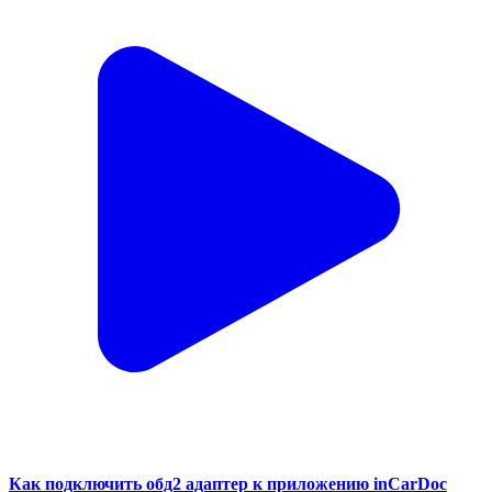
Как подключить обд2 адаптер к приложению inCarDoc