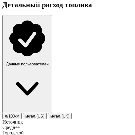
Детальный расход топлива
Данные пользователей
л/100км
м/гал.(US)
м/гал.(UK)
Источник
Среднее
Городской