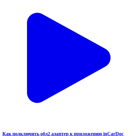
Как подключить обд2 адаптер к приложению inCarDoc