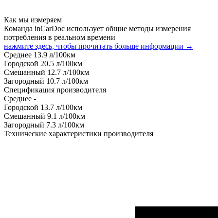
Как мы измеряем
Команда inCarDoc использует общие методы измерения
потребления в реальном времени
нажмите здесь, чтобы прочитать больше информации →
Среднее
13.9
л/100км
Городской
20.5
л/100км
Смешанный
12.7
л/100км
Загородный
10.7
л/100км
Спецификация производителя
Среднее
-
Городской
13.7
л/100км
Смешанный
9.1
л/100км
Загородный
7.3
л/100км
Технические характеристики производителя