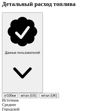
Детальный расход топлива
Данные пользователей
л/100км
м/гал.(US)
м/гал.(UK)
Источник
Среднее
Городской