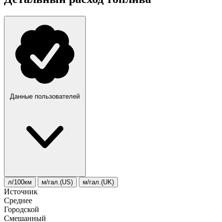
Данные пользователей
л/100км
м/гал.(US)
м/гал.(UK)
Источник
Среднее
Городской
Смешанный