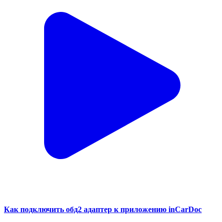
Как подключить обд2 адаптер к приложению inCarDoc