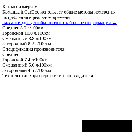
Как мы измеряем
Команда inCarDoc использует общие методы измерения
потребления в реальном времени
нажмите здесь, чтобы прочитать больше информации →
Среднее
8.9
л/100км
Городской
10.0
л/100км
Смешанный
8.8
л/100км
Загородный
8.2
л/100км
Спецификация производителя
Среднее
-
Городской
7.4
л/100км
Смешанный
5.6
л/100км
Загородный
4.6
л/100км
Технические характеристики производителя