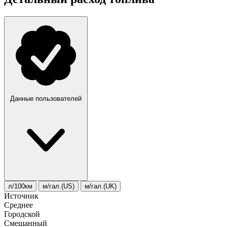
Данные пользователей
л/100км
м/гал.(US)
м/гал.(UK)
Источник
Среднее
Городской
Смешанный