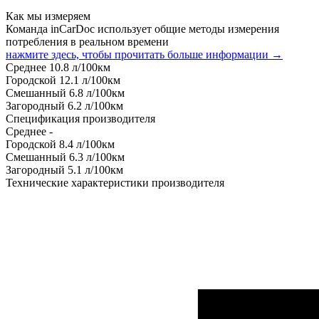
Как мы измеряем
Команда inCarDoc использует общие методы измерения
потребления в реальном времени
нажмите здесь, чтобы прочитать больше информации →
Среднее
10.8
л/100км
Городской
12.1
л/100км
Смешанный
6.8
л/100км
Загородный
6.2
л/100км
Спецификация производителя
Среднее
-
Городской
8.4
л/100км
Смешанный
6.3
л/100км
Загородный
5.1
л/100км
Технические характеристики производителя