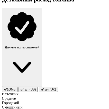
Данные пользователей
л/100км
м/гал.(US)
м/гал.(UK)
Источник
Среднее
Городской
Смешанный