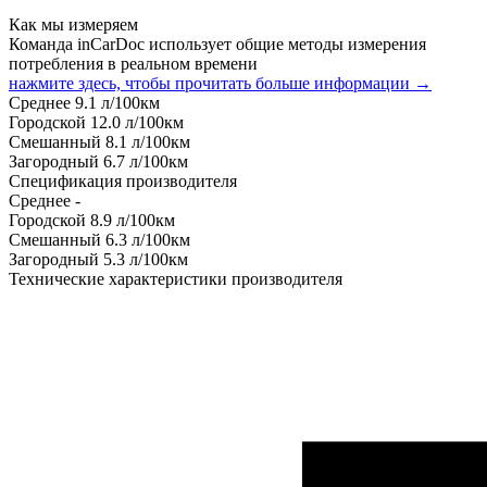
Как мы измеряем
Команда inCarDoc использует общие методы измерения
потребления в реальном времени
нажмите здесь, чтобы прочитать больше информации →
Среднее
9.1
л/100км
Городской
12.0
л/100км
Смешанный
8.1
л/100км
Загородный
6.7
л/100км
Спецификация производителя
Среднее
-
Городской
8.9
л/100км
Смешанный
6.3
л/100км
Загородный
5.3
л/100км
Технические характеристики производителя