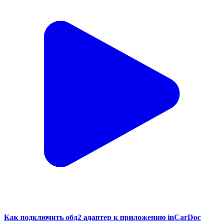
Как подключить обд2 адаптер к приложению inCarDoc