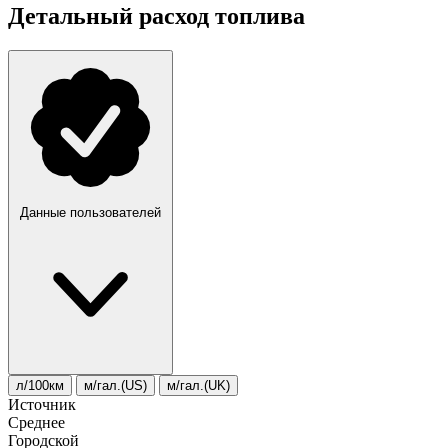
Детальный расход топлива
Данные пользователей
л/100км
м/гал.(US)
м/гал.(UK)
Источник
Среднее
Городской