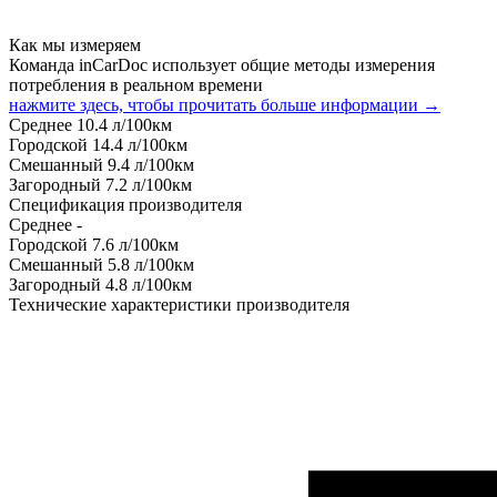
Как мы измеряем
Команда inCarDoc использует общие методы измерения
потребления в реальном времени
нажмите здесь, чтобы прочитать больше информации →
Среднее
10.4
л/100км
Городской
14.4
л/100км
Смешанный
9.4
л/100км
Загородный
7.2
л/100км
Спецификация производителя
Среднее
-
Городской
7.6
л/100км
Смешанный
5.8
л/100км
Загородный
4.8
л/100км
Технические характеристики производителя