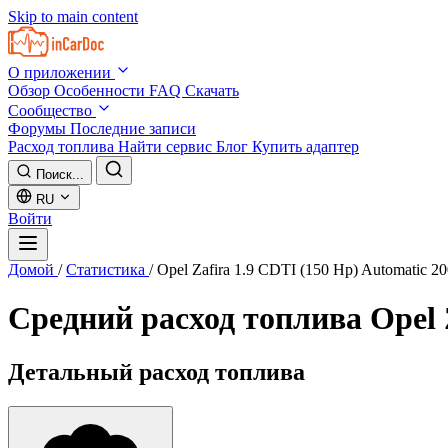
Skip to main content
О приложении
Обзор
Особенности
FAQ
Скачать
Сообщество
Форумы
Последние записи
Расход топлива
Найти сервис
Блог
Купить адаптер
Поиск...
RU
Войти
Домой
/
Статистика
/
Opel Zafira 1.9 CDTI (150 Hp) Automatic 2
Средний расход топлива
Opel 
Детальный расход топлива