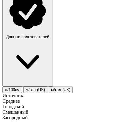
Данные пользователей
л/100км
м/гал.(US)
м/гал.(UK)
Источник
Среднее
Городской
Смешанный
Загородный