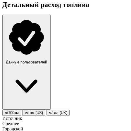
Детальный расход топлива
Данные пользователей
л/100км
м/гал.(US)
м/гал.(UK)
Источник
Среднее
Городской