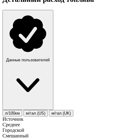
Данные пользователей
л/100км
м/гал.(US)
м/гал.(UK)
Источник
Среднее
Городской
Смешанный