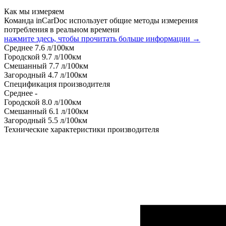
Как мы измеряем
Команда inCarDoc использует общие методы измерения
потребления в реальном времени
нажмите здесь, чтобы прочитать больше информации →
Среднее
7.6
л/100км
Городской
9.7
л/100км
Смешанный
7.7
л/100км
Загородный
4.7
л/100км
Спецификация производителя
Среднее
-
Городской
8.0
л/100км
Смешанный
6.1
л/100км
Загородный
5.5
л/100км
Технические характеристики производителя