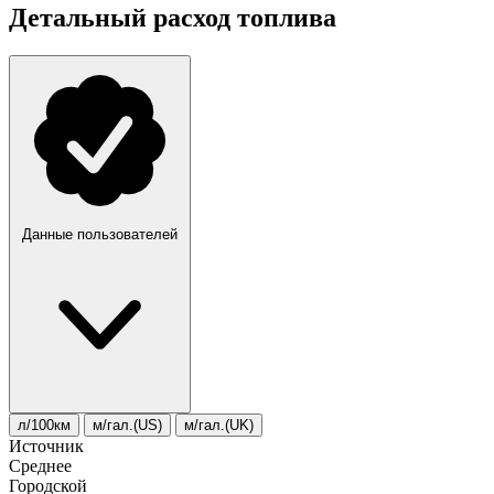
Детальный расход топлива
Данные пользователей
л/100км
м/гал.(US)
м/гал.(UK)
Источник
Среднее
Городской