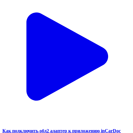
Как подключить обд2 адаптер к приложению inCarDoc