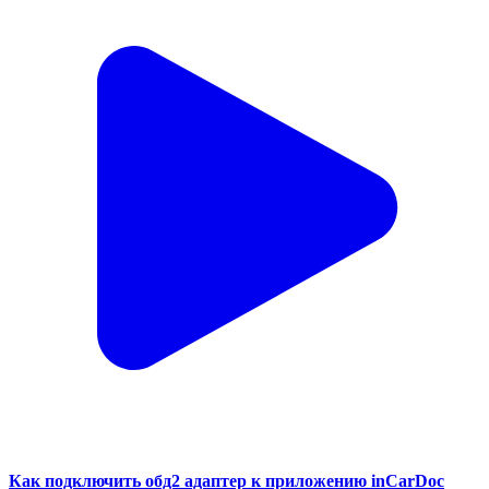
Как подключить обд2 адаптер к приложению inCarDoc