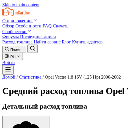
Skip to main content
О приложении
Обзор
Особенности
FAQ
Скачать
Сообщество
Форумы
Последние записи
Расход топлива
Найти сервис
Блог
Купить адаптер
Поиск...
RU
Войти
Домой
/
Статистика
/
Opel Vectra 1.8 16V (125 Hp) 2000-2002
Средний расход топлива
Opel 
Детальный расход топлива