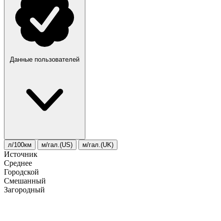
Данные пользователей
л/100км
м/гал.(US)
м/гал.(UK)
Источник
Среднее
Городской
Смешанный
Загородный