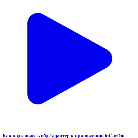
Как подключить обд2 адаптер к приложению inCarDoc