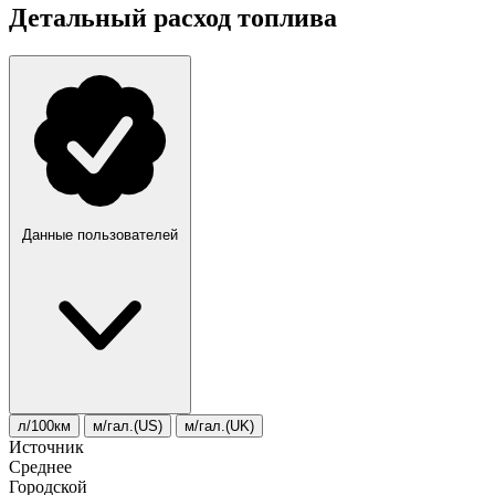
Детальный расход топлива
Данные пользователей
л/100км
м/гал.(US)
м/гал.(UK)
Источник
Среднее
Городской