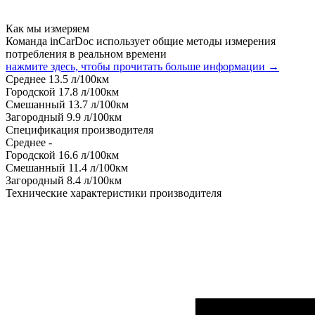
Как мы измеряем
Команда inCarDoc использует общие методы измерения
потребления в реальном времени
нажмите здесь, чтобы прочитать больше информации →
Среднее
13.5
л/100км
Городской
17.8
л/100км
Смешанный
13.7
л/100км
Загородный
9.9
л/100км
Спецификация производителя
Среднее
-
Городской
16.6
л/100км
Смешанный
11.4
л/100км
Загородный
8.4
л/100км
Технические характеристики производителя