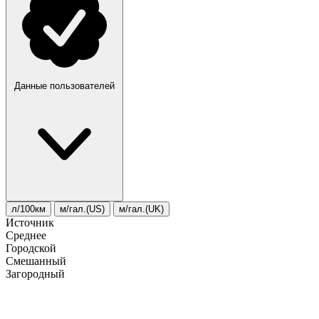
Данные пользователей
л/100км
м/гал.(US)
м/гал.(UK)
Источник
Среднее
Городской
Смешанный
Загородный