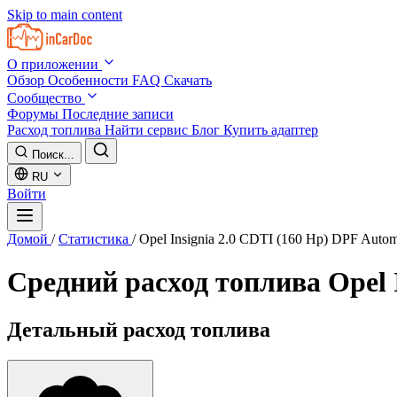
Skip to main content
О приложении
Обзор
Особенности
FAQ
Скачать
Сообщество
Форумы
Последние записи
Расход топлива
Найти сервис
Блог
Купить адаптер
Поиск...
RU
Войти
Домой
/
Статистика
/
Opel Insignia 2.0 CDTI (160 Hp) DPF Autom
Средний расход топлива
Opel 
Детальный расход топлива