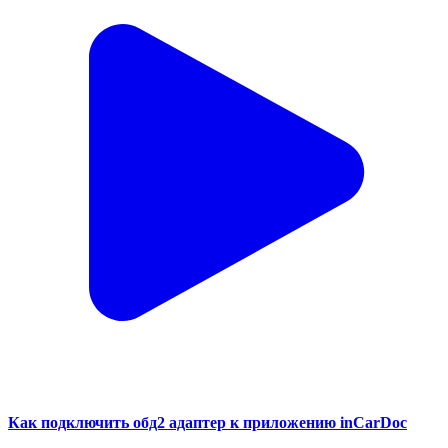
Как подключить обд2 адаптер к приложению inCarDoc