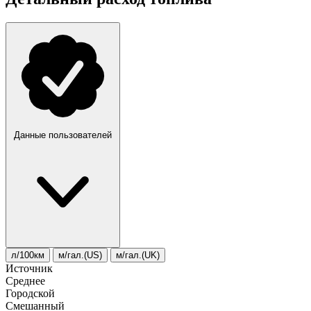
Данные пользователей
л/100км
м/гал.(US)
м/гал.(UK)
Источник
Среднее
Городской
Смешанный