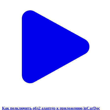
Как подключить обд2 адаптер к приложению inCarDoc