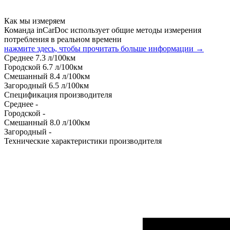
Как мы измеряем
Команда inCarDoc использует общие методы измерения
потребления в реальном времени
нажмите здесь, чтобы прочитать больше информации →
Среднее
7.3
л/100км
Городской
6.7
л/100км
Смешанный
8.4
л/100км
Загородный
6.5
л/100км
Спецификация производителя
Среднее
-
Городской
-
Смешанный
8.0
л/100км
Загородный
-
Технические характеристики производителя