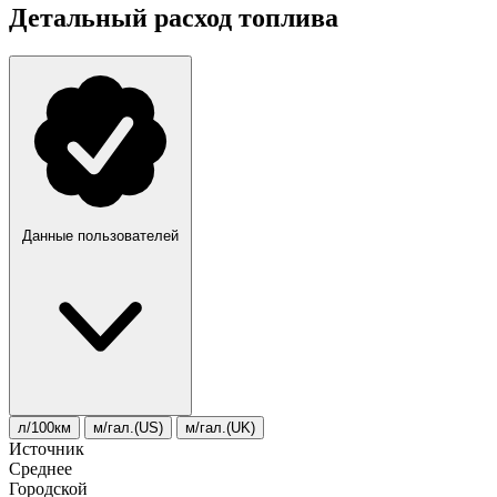
Детальный расход топлива
Данные пользователей
л/100км
м/гал.(US)
м/гал.(UK)
Источник
Среднее
Городской