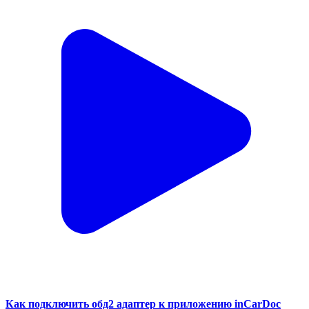
Как подключить обд2 адаптер к приложению inCarDoc