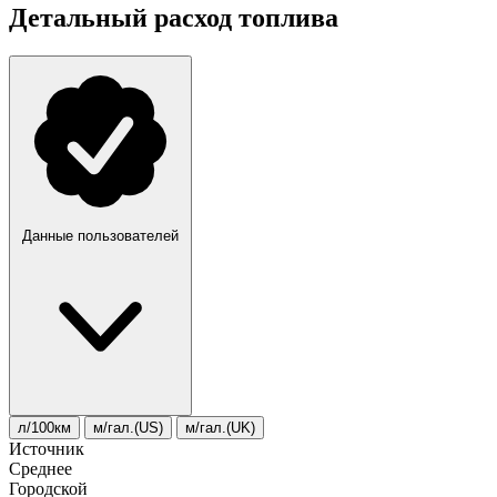
Детальный расход топлива
Данные пользователей
л/100км
м/гал.(US)
м/гал.(UK)
Источник
Среднее
Городской