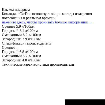
Как мы измеряем
Команда inCarDoc использует общие методы измерения
потребления в реальном времени
нажмите здесь, чтобы прочитать больше информации →
Среднее
5.9
л/100км
Городской
8.1
л/100км
Смешанный
6.2
л/100км
Загородный
3.9
л/100км
Спецификация производителя
Среднее
-
Городской
6.8
л/100км
Смешанный
5.7
л/100км
Загородный
4.8
л/100км
Технические характеристики производителя