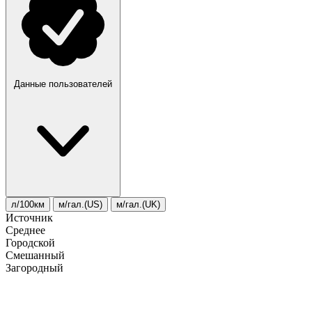
Данные пользователей
л/100км
м/гал.(US)
м/гал.(UK)
Источник
Среднее
Городской
Смешанный
Загородный