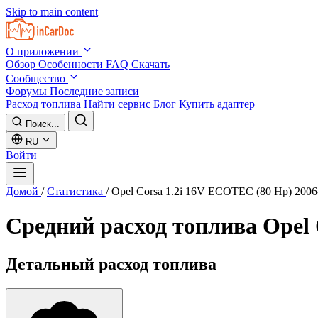
Skip to main content
О приложении
Обзор
Особенности
FAQ
Скачать
Сообщество
Форумы
Последние записи
Расход топлива
Найти сервис
Блог
Купить адаптер
Поиск...
RU
Войти
Домой
/
Статистика
/
Opel Corsa 1.2i 16V ECOTEC (80 Hp) 2006
Средний расход топлива
Opel 
Детальный расход топлива