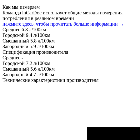
Как мы измеряем
Команда inCarDoc использует общие методы измерения
потребления в реальном времени
нажмите здесь, чтобы прочитать больше информации →
Среднее
6.8
л/100км
Городской
9.4
л/100км
Смешанный
5.8
л/100км
Загородный
5.9
л/100км
Спецификация производителя
Среднее
-
Городской
7.2
л/100км
Смешанный
5.6
л/100км
Загородный
4.7
л/100км
Технические характеристики производителя