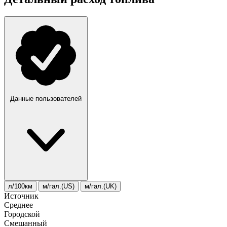
Данные пользователей
л/100км
м/гал.(US)
м/гал.(UK)
Источник
Среднее
Городской
Смешанный