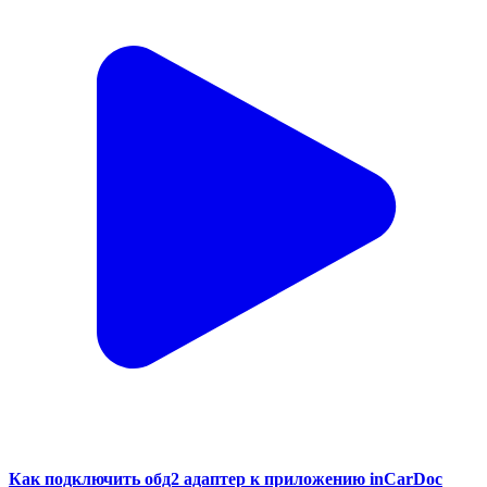
Как подключить обд2 адаптер к приложению inCarDoc