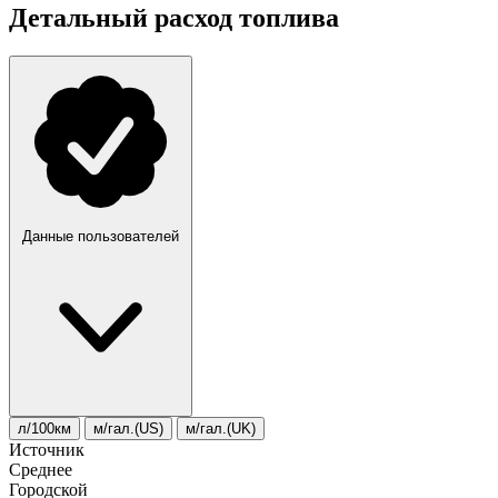
Детальный расход топлива
Данные пользователей
л/100км
м/гал.(US)
м/гал.(UK)
Источник
Среднее
Городской