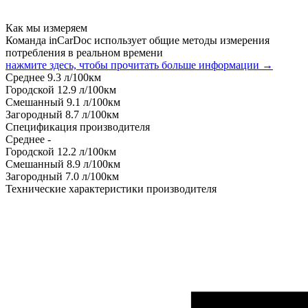
Как мы измеряем
Команда inCarDoc использует общие методы измерения
потребления в реальном времени
нажмите здесь, чтобы прочитать больше информации →
Среднее
9.3
л/100км
Городской
12.9
л/100км
Смешанный
9.1
л/100км
Загородный
8.7
л/100км
Спецификация производителя
Среднее
-
Городской
12.2
л/100км
Смешанный
8.9
л/100км
Загородный
7.0
л/100км
Технические характеристики производителя