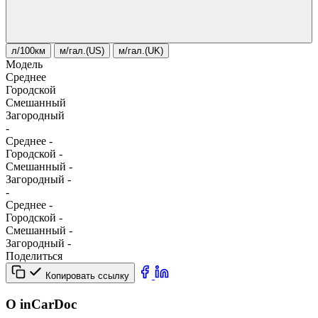
л/100км
м/гал.(US)
м/гал.(UK)
Модель
Среднее
Городской
Смешанный
Загородный
-
Среднее
-
Городской
-
Смешанный
-
Загородный
-
-
Среднее
-
Городской
-
Смешанный
-
Загородный
-
Поделиться
Копировать ссылку
О inCarDoc