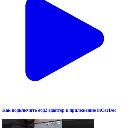
Как подключить обд2 адаптер к приложению inCarDoc