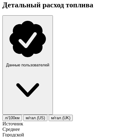
Детальный расход топлива
Данные пользователей
л/100км
м/гал.(US)
м/гал.(UK)
Источник
Среднее
Городской