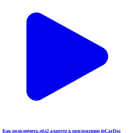
Как подключить обд2 адаптер к приложению inCarDoc