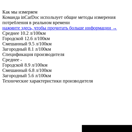
Как мы измеряем
Команда inCarDoc использует общие методы измерения
потребления в реальном времени
нажмите здесь, чтобы прочитать больше информации →
Среднее
10.2
л/100км
Городской
12.6
л/100км
Смешанный
9.5
л/100км
Загородный
8.1
л/100км
Спецификация производителя
Среднее
-
Городской
8.9
л/100км
Смешанный
6.8
л/100км
Загородный
5.6
л/100км
Технические характеристики производителя