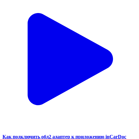
Как подключить обд2 адаптер к приложению inCarDoc