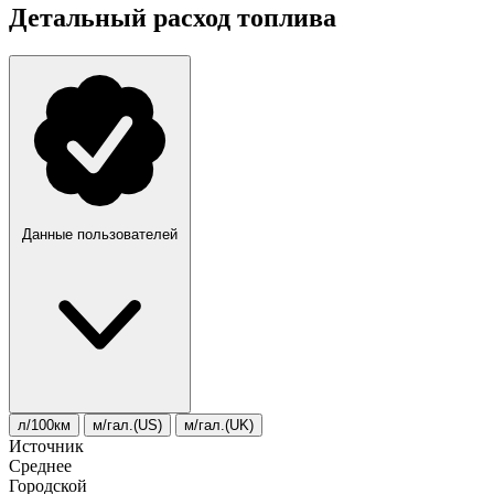
Детальный расход топлива
Данные пользователей
л/100км
м/гал.(US)
м/гал.(UK)
Источник
Среднее
Городской