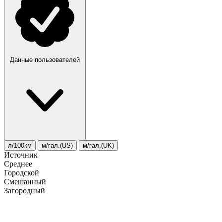
Данные пользователей
л/100км
м/гал.(US)
м/гал.(UK)
Источник
Среднее
Городской
Смешанный
Загородный