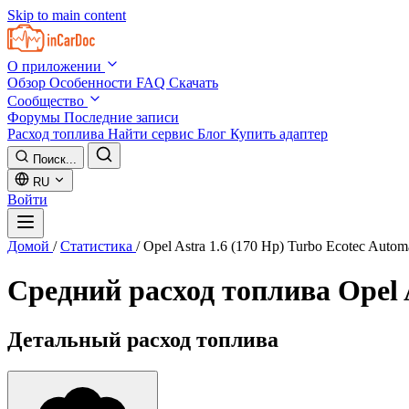
Skip to main content
О приложении
Обзор
Особенности
FAQ
Скачать
Сообщество
Форумы
Последние записи
Расход топлива
Найти сервис
Блог
Купить адаптер
Поиск...
RU
Войти
Домой
/
Статистика
/
Opel Astra 1.6 (170 Hp) Turbo Ecotec Autom
Средний расход топлива
Opel 
Детальный расход топлива