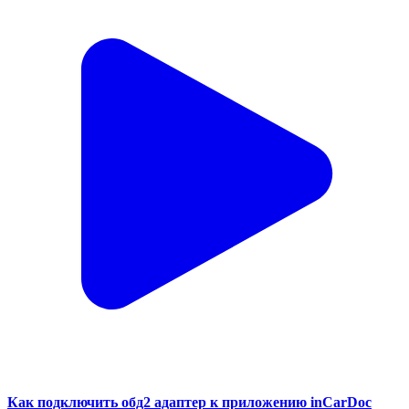
Как подключить обд2 адаптер к приложению inCarDoc