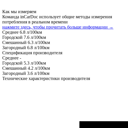
Как мы измеряем
Команда inCarDoc использует общие методы измерения
потребления в реальном времени
нажмите здесь, чтобы прочитать больше информации →
Среднее
6.8
л/100км
Городской
7.6
л/100км
Смешанный
6.3
л/100км
Загородный
6.8
л/100км
Спецификация производителя
Среднее
-
Городской
5.3
л/100км
Смешанный
4.2
л/100км
Загородный
3.6
л/100км
Технические характеристики производителя