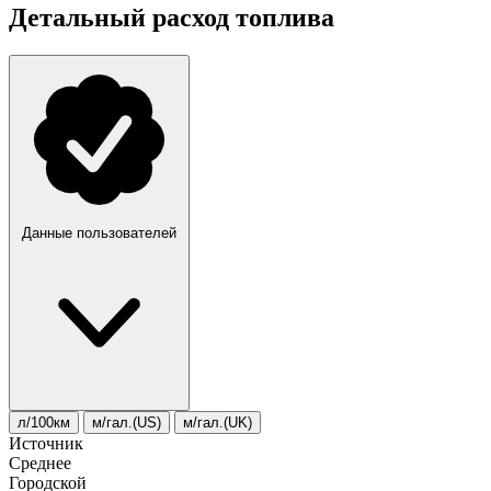
Детальный расход топлива
Данные пользователей
л/100км
м/гал.(US)
м/гал.(UK)
Источник
Среднее
Городской