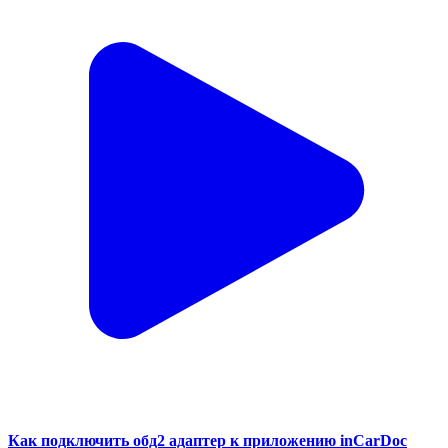
Как подключить обд2 адаптер к приложению inCarDoc