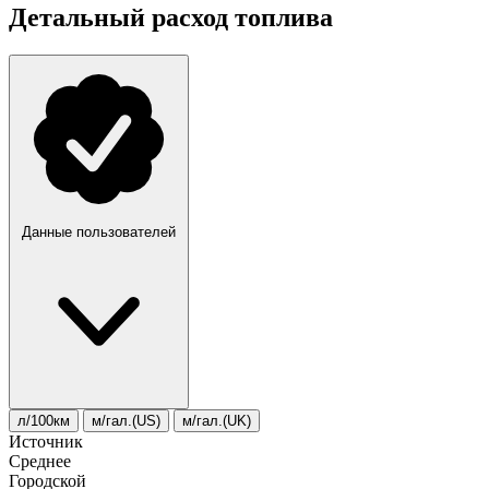
Детальный расход топлива
Данные пользователей
л/100км
м/гал.(US)
м/гал.(UK)
Источник
Среднее
Городской