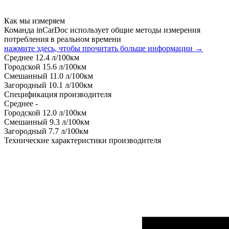
Как мы измеряем
Команда inCarDoc использует общие методы измерения
потребления в реальном времени
нажмите здесь, чтобы прочитать больше информации →
Среднее
12.4
л/100км
Городской
15.6
л/100км
Смешанный
11.0
л/100км
Загородный
10.1
л/100км
Спецификация производителя
Среднее
-
Городской
12.0
л/100км
Смешанный
9.3
л/100км
Загородный
7.7
л/100км
Технические характеристики производителя