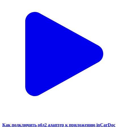
Как подключить обд2 адаптер к приложению inCarDoc