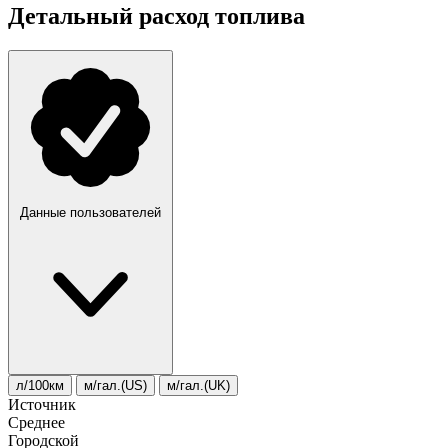
Детальный расход топлива
Данные пользователей
л/100км
м/гал.(US)
м/гал.(UK)
Источник
Среднее
Городской