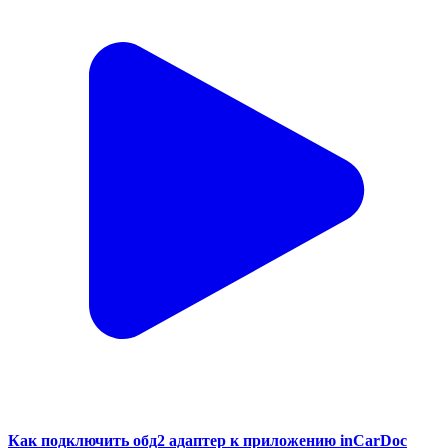
Как подключить обд2 адаптер к приложению inCarDoc