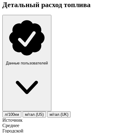
Детальный расход топлива
Данные пользователей
л/100км
м/гал.(US)
м/гал.(UK)
Источник
Среднее
Городской