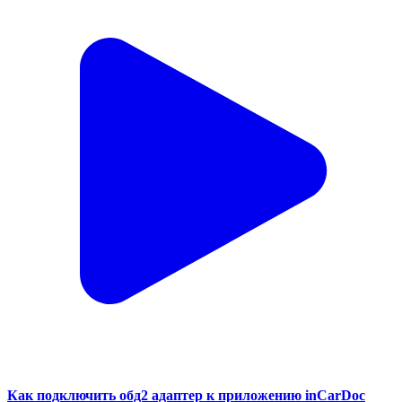
Как подключить обд2 адаптер к приложению inCarDoc