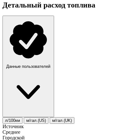
Детальный расход топлива
Данные пользователей
л/100км
м/гал.(US)
м/гал.(UK)
Источник
Среднее
Городской