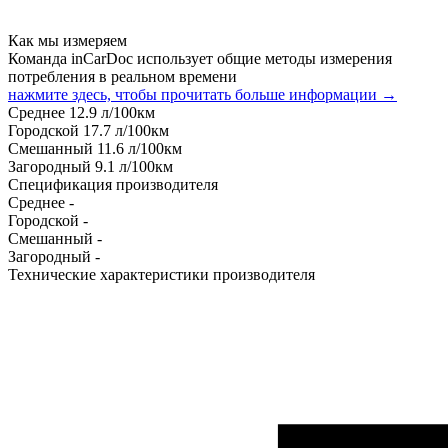
Как мы измеряем
Команда inCarDoc использует общие методы измерения
потребления в реальном времени
нажмите здесь, чтобы прочитать больше информации →
Среднее
12.9
л/100км
Городской
17.7
л/100км
Смешанный
11.6
л/100км
Загородный
9.1
л/100км
Спецификация производителя
Среднее
-
Городской
-
Смешанный
-
Загородный
-
Технические характеристики производителя