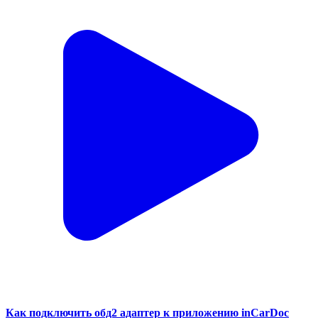
Как подключить обд2 адаптер к приложению inCarDoc