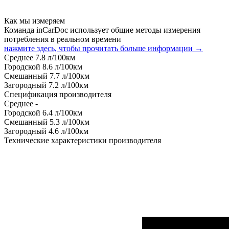
Как мы измеряем
Команда inCarDoc использует общие методы измерения
потребления в реальном времени
нажмите здесь, чтобы прочитать больше информации →
Среднее
7.8
л/100км
Городской
8.6
л/100км
Смешанный
7.7
л/100км
Загородный
7.2
л/100км
Спецификация производителя
Среднее
-
Городской
6.4
л/100км
Смешанный
5.3
л/100км
Загородный
4.6
л/100км
Технические характеристики производителя