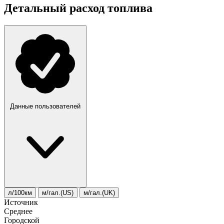
Детальный расход топлива
Данные пользователей
л/100км
м/гал.(US)
м/гал.(UK)
Источник
Среднее
Городской