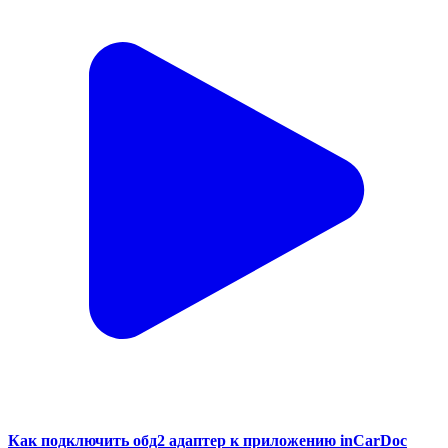
Как подключить обд2 адаптер к приложению inCarDoc