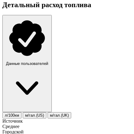
Детальный расход топлива
Данные пользователей
л/100км
м/гал.(US)
м/гал.(UK)
Источник
Среднее
Городской