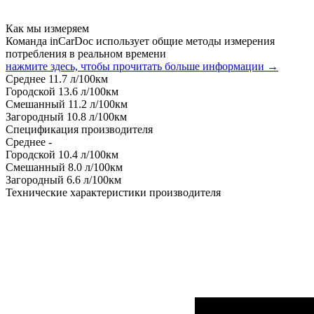
Как мы измеряем
Команда inCarDoc использует общие методы измерения
потребления в реальном времени
нажмите здесь, чтобы прочитать больше информации →
Среднее
11.7
л/100км
Городской
13.6
л/100км
Смешанный
11.2
л/100км
Загородный
10.8
л/100км
Спецификация производителя
Среднее
-
Городской
10.4
л/100км
Смешанный
8.0
л/100км
Загородный
6.6
л/100км
Технические характеристики производителя