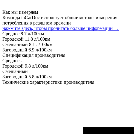
Как мы измеряем
Команда inCarDoc использует общие методы измерения
потребления в реальном времени
нажмите здесь, чтобы прочитать больше информации →
Среднее
8.7
л/100км
Городской
11.8
л/100км
Смешанный
8.1
л/100км
Загородный
6.9
л/100км
Спецификация производителя
Среднее
-
Городской
9.8
л/100км
Смешанный
-
Загородный
5.8
л/100км
Технические характеристики производителя