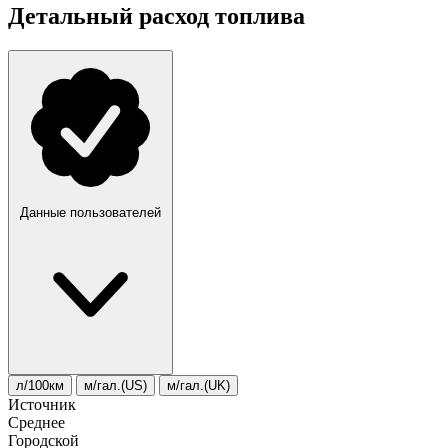
Детальный расход топлива
Данные пользователей
л/100км
м/гал.(US)
м/гал.(UK)
Источник
Среднее
Городской