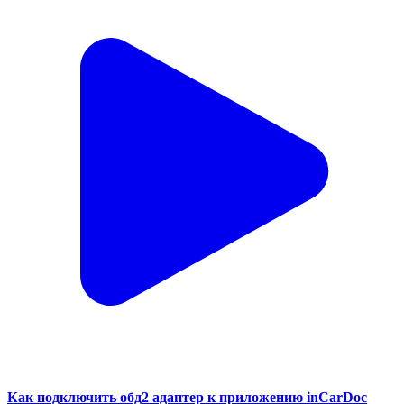
Как подключить обд2 адаптер к приложению inCarDoc