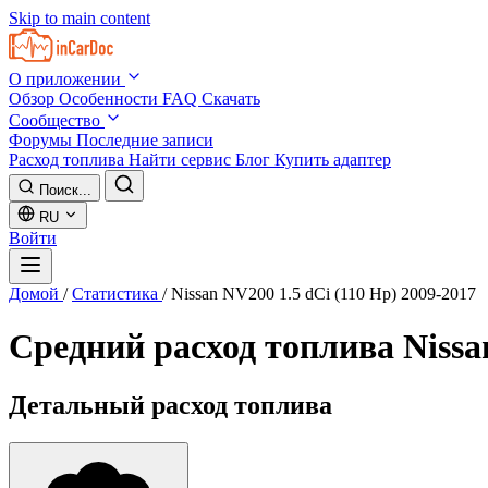
Skip to main content
О приложении
Обзор
Особенности
FAQ
Скачать
Сообщество
Форумы
Последние записи
Расход топлива
Найти сервис
Блог
Купить адаптер
Поиск...
RU
Войти
Домой
/
Статистика
/
Nissan NV200 1.5 dCi (110 Hp) 2009-2017
Средний расход топлива
Nissa
Детальный расход топлива