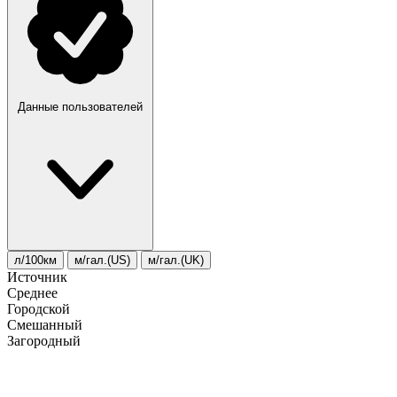
Данные пользователей
л/100км
м/гал.(US)
м/гал.(UK)
Источник
Среднее
Городской
Смешанный
Загородный