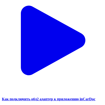
Как подключить обд2 адаптер к приложению inCarDoc