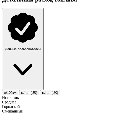
Данные пользователей
л/100км
м/гал.(US)
м/гал.(UK)
Источник
Среднее
Городской
Смешанный