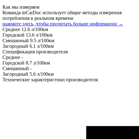
Как мы измеряем
Команда inCarDoc использует общие методы измерения
потребления в реальном времени
нажмите здесь, чтобы прочитать больше информации →
Среднее
12.6
л/100км
Городской
13.6
л/100км
Смешанный
9.5
л/100км
Загородный
6.1
л/100км
Спецификация производителя
Среднее
-
Городской
8.7
л/100км
Смешанный
-
Загородный
5.6
л/100км
Технические характеристики производителя