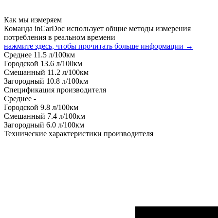
Как мы измеряем
Команда inCarDoc использует общие методы измерения
потребления в реальном времени
нажмите здесь, чтобы прочитать больше информации →
Среднее
11.5
л/100км
Городской
13.6
л/100км
Смешанный
11.2
л/100км
Загородный
10.8
л/100км
Спецификация производителя
Среднее
-
Городской
9.8
л/100км
Смешанный
7.4
л/100км
Загородный
6.0
л/100км
Технические характеристики производителя