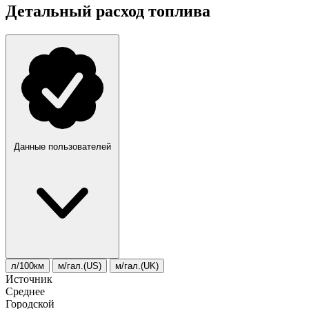
Детальный расход топлива
Данные пользователей
л/100км
м/гал.(US)
м/гал.(UK)
Источник
Среднее
Городской