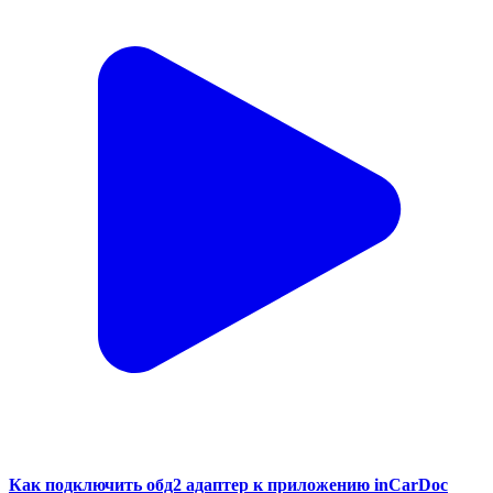
Как подключить обд2 адаптер к приложению inCarDoc