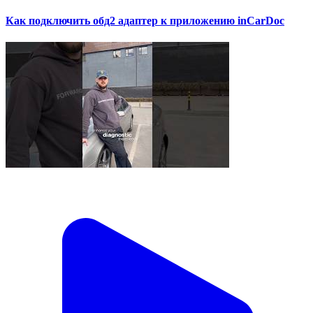
Как подключить обд2 адаптер к приложению inCarDoc