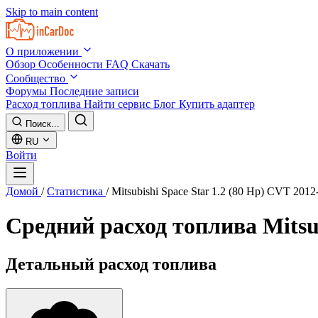
Skip to main content
О приложении
Обзор
Особенности
FAQ
Скачать
Сообщество
Форумы
Последние записи
Расход топлива
Найти сервис
Блог
Купить адаптер
Поиск...
RU
Войти
Домой
/
Статистика
/
Mitsubishi Space Star 1.2 (80 Hp) CVT 2012
Средний расход топлива
Mitsu
Детальный расход топлива