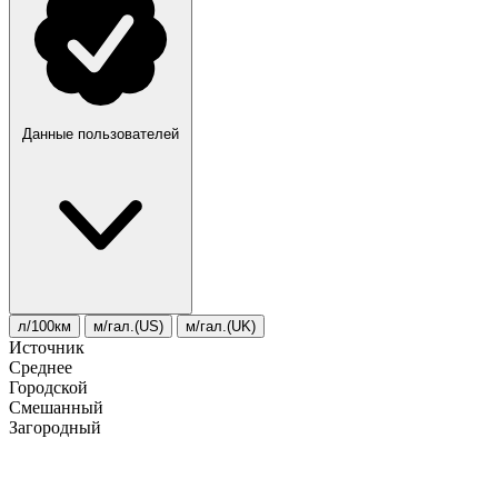
Данные пользователей
л/100км
м/гал.(US)
м/гал.(UK)
Источник
Среднее
Городской
Смешанный
Загородный