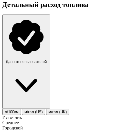
Детальный расход топлива
Данные пользователей
л/100км
м/гал.(US)
м/гал.(UK)
Источник
Среднее
Городской