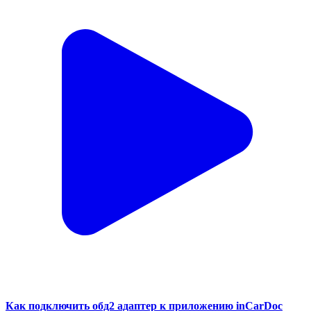
Как подключить обд2 адаптер к приложению inCarDoc