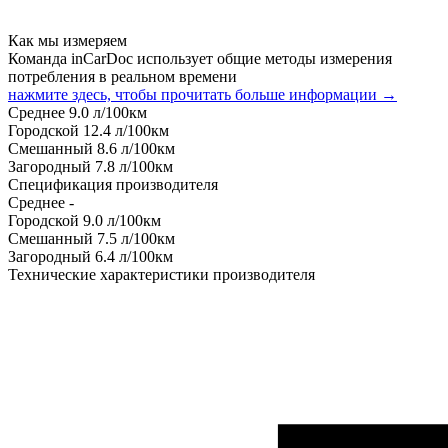
Как мы измеряем
Команда inCarDoc использует общие методы измерения
потребления в реальном времени
нажмите здесь, чтобы прочитать больше информации →
Среднее
9.0
л/100км
Городской
12.4
л/100км
Смешанный
8.6
л/100км
Загородный
7.8
л/100км
Спецификация производителя
Среднее
-
Городской
9.0
л/100км
Смешанный
7.5
л/100км
Загородный
6.4
л/100км
Технические характеристики производителя