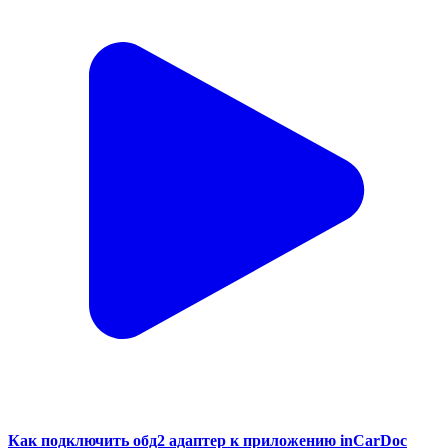
Как подключить обд2 адаптер к приложению inCarDoc