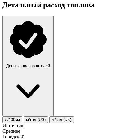
Детальный расход топлива
Данные пользователей
л/100км
м/гал.(US)
м/гал.(UK)
Источник
Среднее
Городской