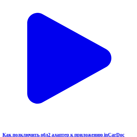
Как подключить обд2 адаптер к приложению inCarDoc