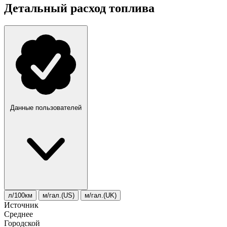
Детальный расход топлива
Данные пользователей
л/100км
м/гал.(US)
м/гал.(UK)
Источник
Среднее
Городской