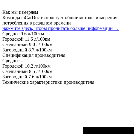
Как мы измеряем
Команда inCarDoc использует общие методы измерения
потребления в реальном времени
нажмите здесь, чтобы прочитать больше информации →
Среднее
9.6
л/100км
Городской
11.6
л/100км
Смешанный
9.0
л/100км
Загородный
8.7
л/100км
Спецификация производителя
Среднее
-
Городской
10.2
л/100км
Смешанный
8.5
л/100км
Загородный
7.6
л/100км
Технические характеристики производителя